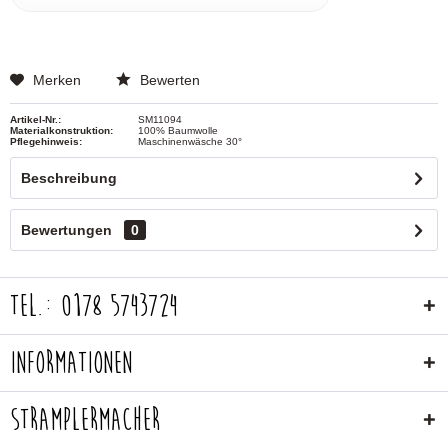
Merken
Bewerten
Artikel-Nr.:
SM11094
Materialkonstruktion:
100% Baumwolle
Pflegehinweis:
Maschinenwäsche 30°
Beschreibung
Bewertungen
0
Tel.: 0178 5743724
Informationen
Stramplermacher