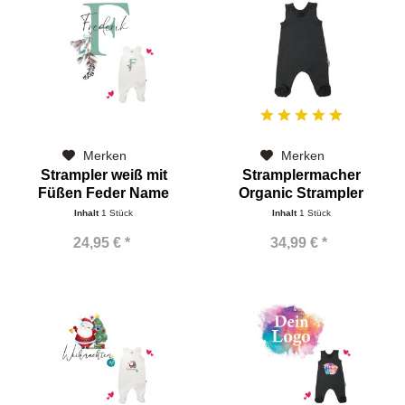
Merken
Merken
Strampler weiß mit
Stramplermacher
Füßen Feder Name
Organic Strampler
dunkel grau...
Inhalt
1 Stück
Inhalt
1 Stück
24,95 € *
34,99 € *