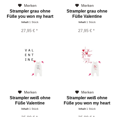
Merken
Merken
Strampler grau ohne
Strampler grau ohne
Füße you won my heart
Füße Valentine
mommy
Inhalt
1 Stück
Inhalt
1 Stück
27,95 € *
27,95 € *
Merken
Merken
Strampler weiß ohne
Strampler weiß ohne
Füße Valentine
Füße you won my heart
mommy
Inhalt
1 Stück
Inhalt
1 Stück