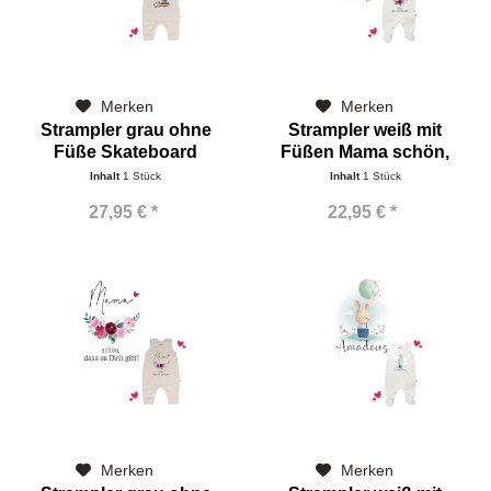
Merken
Merken
Strampler grau ohne
Strampler weiß mit
Füße Skateboard
Füßen Mama schön,
Dinorex Name
dass
Inhalt
1 Stück
Inhalt
1 Stück
27,95 € *
22,95 € *
Merken
Merken