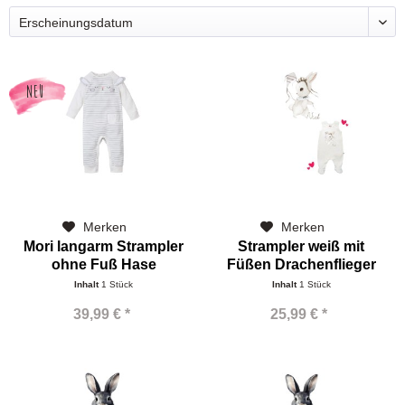
NEU
Merken
Merken
Mori langarm Strampler
Strampler weiß mit
ohne Fuß Hase
Füßen Drachenflieger
Bunny
Inhalt
1 Stück
Inhalt
1 Stück
39,99 € *
25,99 € *