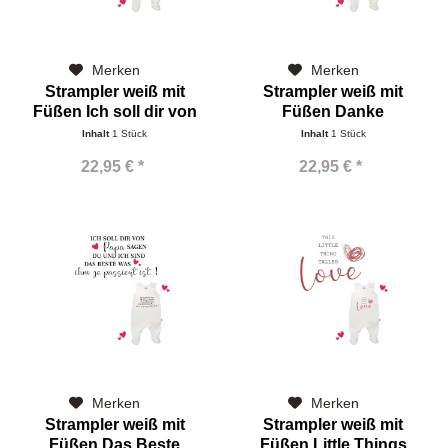
Merken
Merken
Strampler weiß mit
Strampler weiß mit
Füßen Ich soll dir von
Füßen Danke
Papa...
Inhalt
1 Stück
Inhalt
1 Stück
22,95 € *
22,95 € *
Merken
Merken
Strampler weiß mit
Strampler weiß mit
Füßen Das Beste
Füßen Little Things