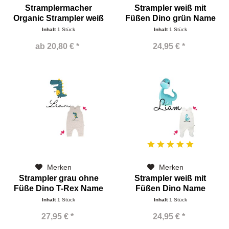
Stramplermacher
Strampler weiß mit
Organic Strampler weiß
Füßen Dino grün Name
ohne...
Inhalt
1 Stück
Inhalt
1 Stück
ab 20,80 € *
24,95 € *
Merken
Merken
Strampler grau ohne
Strampler weiß mit
Füße Dino T-Rex Name
Füßen Dino Name
Inhalt
1 Stück
Inhalt
1 Stück
27,95 € *
24,95 € *