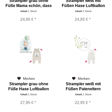
Strampler grau ohne
Strampler weiß mit
Füße Mama schön, dass
Füßen Hase Luftballon
Name
Inhalt
1 Stück
Inhalt
1 Stück
24,95 € *
24,95 € *
Merken
Merken
Strampler grau ohne
Strampler weiß mit
Füße Hase Luftballon
Füßen Pateneltern
Name
Inhalt
1 Stück
Inhalt
1 Stück
27,95 € *
22,95 € *