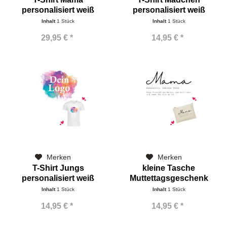
personalisiert weiß
personalisiert weiß
Inhalt
1 Stück
Inhalt
1 Stück
29,95 € *
14,95 € *
Merken
Merken
T-Shirt Jungs
kleine Tasche
personalisiert weiß
Muttettagsgeschenk
Mama
Inhalt
1 Stück
Inhalt
1 Stück
14,95 € *
14,95 € *