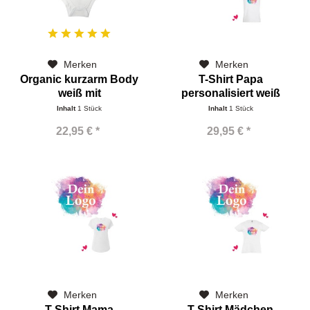
Merken
Merken
Organic kurzarm Body
T-Shirt Papa
weiß mit
personalisiert weiß
Schlupfkragen...
Inhalt
1 Stück
Inhalt
1 Stück
22,95 € *
29,95 € *
Merken
Merken
T-Shirt Mama
T-Shirt Mädchen