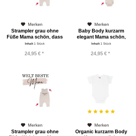
Merken
Merken
Strampler grau ohne
Baby Body kurzarm
Füße Mama schön, dass
elegant Mama schön,
dass
Inhalt
1 Stück
Inhalt
1 Stück
24,95 € *
24,95 € *
Merken
Merken
Strampler grau ohne
Organic kurzarm Body