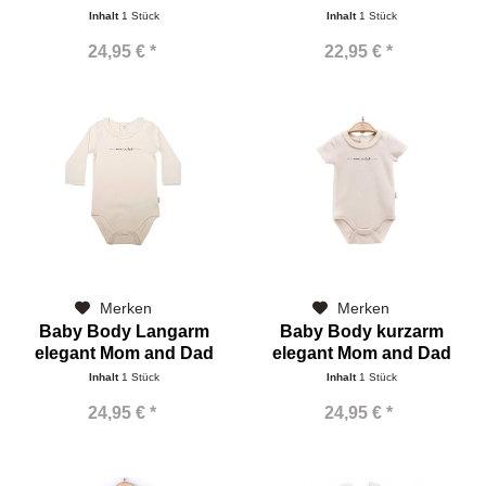
Papa+Mama=Name
Inhalt
1 Stück
Inhalt
1 Stück
24,95 € *
22,95 € *
Merken
Merken
Baby Body Langarm
Baby Body kurzarm
elegant Mom and Dad
elegant Mom and Dad
Inhalt
1 Stück
Inhalt
1 Stück
24,95 € *
24,95 € *