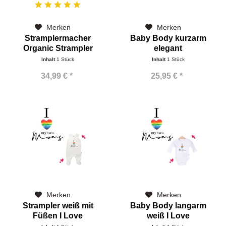
Merken
Merken
Stramplermacher
Baby Body kurzarm
Organic Strampler
elegant
dunkel grau...
Papa+Mama=Name
Inhalt
1 Stück
Inhalt
1 Stück
34,99 € *
25,95 € *
Merken
Merken
Strampler weiß mit
Baby Body langarm
Füßen I Love
weiß I Love