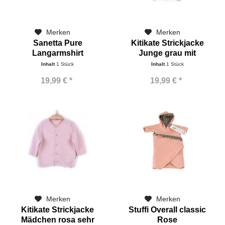
Merken
Merken
Sanetta Pure
Kitikate Strickjacke
Langarmshirt
Junge grau mit
hellblauen...
Inhalt
1 Stück
Inhalt
1 Stück
19,99 € *
19,99 € *
Merken
Merken
Kitikate Strickjacke
Stuffi Overall classic
Mädchen rosa sehr
Rose