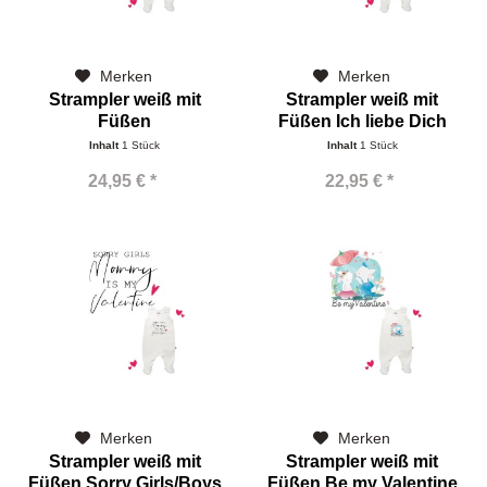
Merken
Merken
Strampler weiß mit
Strampler weiß mit
Füßen
Füßen Ich liebe Dich
Papa+Mama=Name
Inhalt
1 Stück
Inhalt
1 Stück
24,95 € *
22,95 € *
Merken
Merken
Strampler weiß mit
Strampler weiß mit
Füßen Sorry Girls/Boys
Füßen Be my Valentine