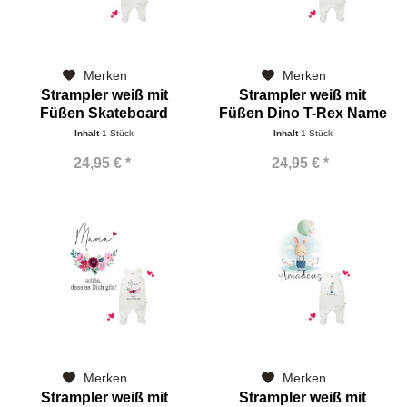
Merken
Merken
Strampler weiß mit
Strampler weiß mit
Füßen Skateboard
Füßen Dino T-Rex Name
Dinorex Name
Inhalt
1 Stück
Inhalt
1 Stück
24,95 € *
24,95 € *
Merken
Merken
Strampler weiß mit
Strampler weiß mit