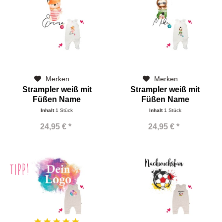
Merken
Merken
Strampler weiß mit
Strampler weiß mit
Füßen Name
Füßen Name
Nikolaussocke Girls
Nikolaussocke Boys
Inhalt
1 Stück
Inhalt
1 Stück
24,95 € *
24,95 € *
TIPP!