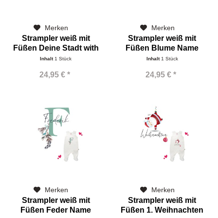
Merken
Merken
Strampler weiß mit
Strampler weiß mit
Füßen Deine Stadt with
Füßen Blume Name
Love
Inhalt
1 Stück
Inhalt
1 Stück
24,95 € *
24,95 € *
Merken
Merken
Strampler weiß mit
Strampler weiß mit
Füßen Feder Name
Füßen 1. Weihnachten