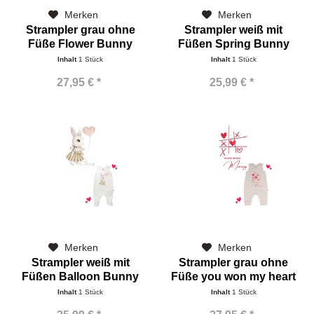
Merken
Merken
Strampler grau ohne
Strampler weiß mit
Füße Flower Bunny
Füßen Spring Bunny
Inhalt
1 Stück
Inhalt
1 Stück
27,95 € *
25,99 € *
Merken
Merken
Strampler weiß mit
Strampler grau ohne
Füßen Balloon Bunny
Füße you won my heart
mommy
Inhalt
1 Stück
Inhalt
1 Stück