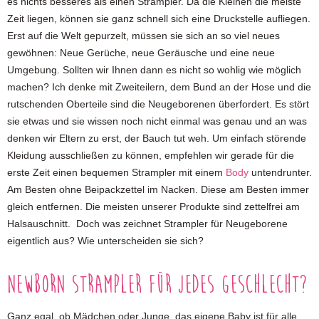
es nichts besseres als einen Strampler. Da die Kleinen die meiste
Zeit liegen, können sie ganz schnell sich eine Druckstelle aufliegen.
Erst auf die Welt gepurzelt, müssen sie sich an so viel neues
gewöhnen: Neue Gerüche, neue Geräusche und eine neue
Umgebung. Sollten wir Ihnen dann es nicht so wohlig wie möglich
machen? Ich denke mit Zweiteilern, dem Bund an der Hose und die
rutschenden Oberteile sind die Neugeborenen überfordert. Es stört
sie etwas und sie wissen noch nicht einmal was genau und an was
denken wir Eltern zu erst, der Bauch tut weh. Um einfach störende
Kleidung ausschließen zu können, empfehlen wir gerade für die
erste Zeit einen bequemen Strampler mit einem
Body
untendrunter.
Am Besten ohne Beipackzettel im Nacken. Diese am Besten immer
gleich entfernen. Die meisten unserer Produkte sind zettelfrei am
Halsauschnitt. Doch was zeichnet Strampler für Neugeborene
eigentlich aus? Wie unterscheiden sie sich?
Newborn Strampler für jedes Geschlecht?
Ganz egal, ob Mädchen oder Junge, das eigene Baby ist für alle