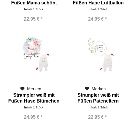
Füßen Mama schön,
Füßen Hase Luftballon
dass
Name
Inhalt
1 Stück
Inhalt
1 Stück
22,95 € *
24,95 € *
Merken
Merken
Strampler weiß mit
Strampler weiß mit
Füßen Hase Blümchen
Füßen Pateneltern
Name
Inhalt
1 Stück
Inhalt
1 Stück
24,95 € *
22,95 € *