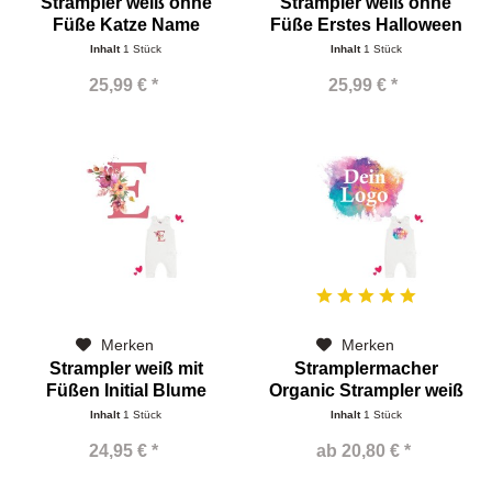
Strampler weiß ohne
Strampler weiß ohne
Füße Katze Name
Füße Erstes Halloween
Name
Inhalt
1 Stück
Inhalt
1 Stück
25,99 € *
25,99 € *
Merken
Merken
Strampler weiß mit
Stramplermacher
Füßen Initial Blume
Organic Strampler weiß
ohne...
Inhalt
1 Stück
Inhalt
1 Stück
24,95 € *
ab 20,80 € *