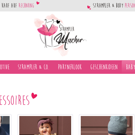
Kauf auf
Rechnung
Strampler & Body
perso
otive
Strampler & Co.
Partnerlook
Geschenkideen
Baby
ssoires