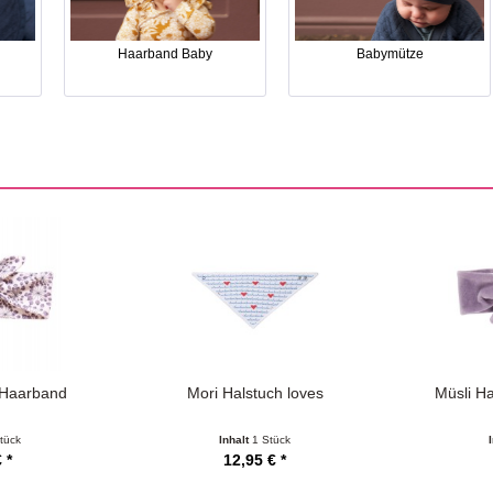
Haarband Baby
Babymütze
 Haarband
Mori Halstuch loves
Müsli H
tück
Inhalt
1 Stück
 *
12,95 € *