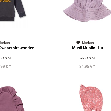
Stuffi
apricot
pfirsich
creme
lila
weiß
blau
erken
Merken
Sweatshirt wonder
Müsli Muslin Hut
alt
1 Stück
Inhalt
1 Stück
,99 € *
34,95 € *