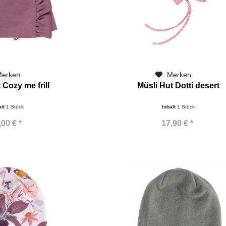
erken
Merken
 Cozy me frill
Müsli Hut Dotti desert
alt
1 Stück
Inhalt
1 Stück
,00 € *
17,90 € *