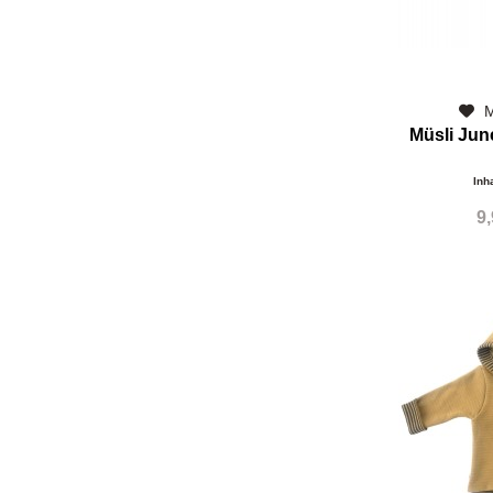
M
Müsli Ju
Inh
9,