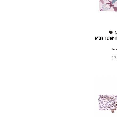
M
Müsli Dahl
Inh
17