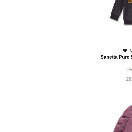
M
Sanetta Pure 
Inh
29