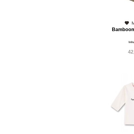
M
Bamboom
Inh
42