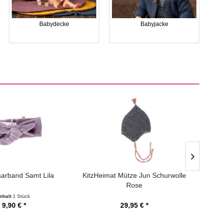
Babydecke
Babyjacke
aarband Samt Lila
KitzHeimat Mütze Jun Schurwolle
S
Rose
Inhalt
1 Stück
9,90 € *
29,95 € *