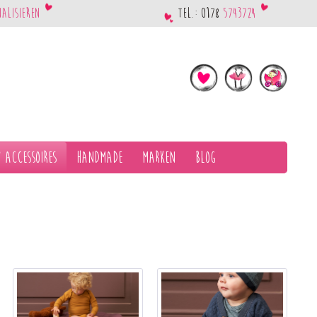
nalisieren
Tel.: 0178
5743724
 Accessoires
Handmade
Marken
Blog