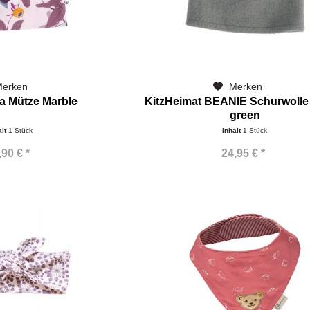
erken
Merken
ia Mütze Marble
KitzHeimat BEANIE Schurwolle
green
alt
1 Stück
Inhalt
1 Stück
,90 € *
24,95 € *