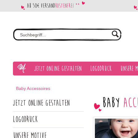
Ab 50€ Versand
kostenfrei **
Jetzt Online gestalten
Logodruck
Unsere M
Baby Accessoires
Baby
Acce
Jetzt Online gestalten
Logodruck
Unsere Motive