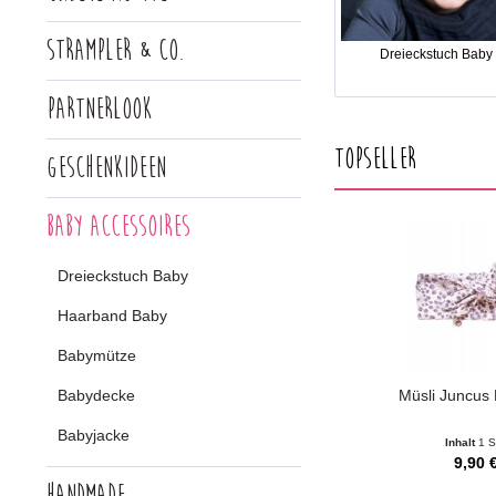
Strampler & Co.
Dreieckstuch Baby
Partnerlook
Topseller
Geschenkideen
Baby Accessoires
Dreieckstuch Baby
Haarband Baby
Babymütze
Babydecke
Müsli Juncus
Babyjacke
Inhalt
1 S
9,90 €
Handmade