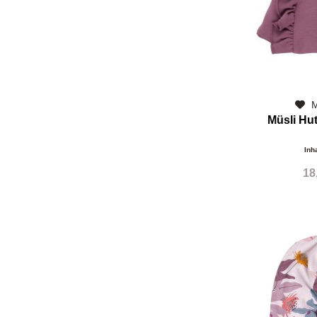
M
Müsli Hut
Inh
18