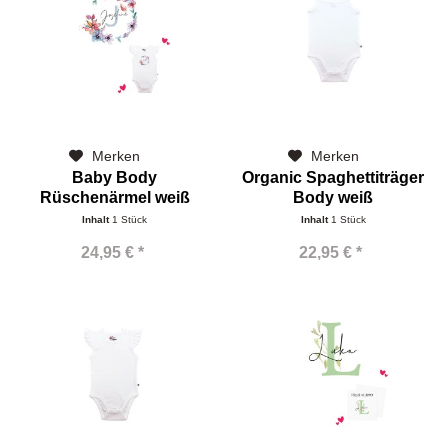
Merken
Merken
Baby Body
Organic Spaghettiträger
Rüschenärmel weiß
Body weiß
bunte Blumen Name
personalisieren
Inhalt
1 Stück
Inhalt
1 Stück
24,95 € *
22,95 € *