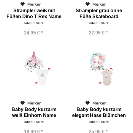
Merken
Merken
Strampler weiß mit
Strampler grau ohne
Füßen Dino T-Rex Name
Füße Skateboard
Dinorex Name
Inhalt
1 Stück
Inhalt
1 Stück
24,95 € *
27,95 € *
Merken
Merken
Baby Body kurzarm
Baby Body kurzarm
weiß Einhorn Name
elegant Hase Blümchen
Name
Inhalt
1 Stück
Inhalt
1 Stück
19,99 € *
25,95 € *