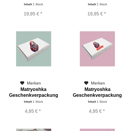
Inhalt
1 Stück
Inhalt
1 Stück
19,95 € *
19,95 € *
Merken
Merken
Matryoshka
Matryoshka
Geschenkverpackung
Geschenkverpackung
klassisch
Kukla
Inhalt
1 Stück
Inhalt
1 Stück
4,95 € *
4,95 € *