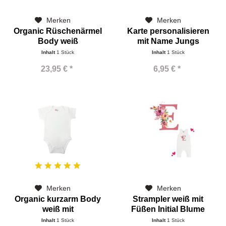
Merken
Merken
Organic Rüschenärmel
Karte personalisieren
Body weiß
mit Name Jungs
personalisieren
Inhalt
1 Stück
Inhalt
1 Stück
23,95 € *
6,95 € *
Merken
Merken
Organic kurzarm Body
Strampler weiß mit
weiß mit
Füßen Initial Blume
Schlupfkragen...
Inhalt
1 Stück
Inhalt
1 Stück