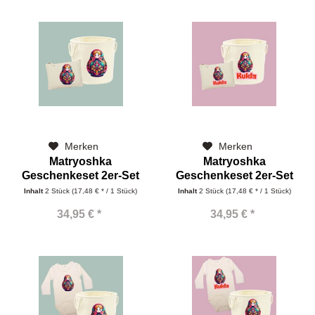
Merken
Merken
Matryoshka
Matryoshka
Geschenkeset 2er-Set
Geschenkeset 2er-Set
mit Korb und...
mit Korb und...
Inhalt
2 Stück
(17,48 € * / 1 Stück)
Inhalt
2 Stück
(17,48 € * / 1 Stück)
34,95 € *
34,95 € *