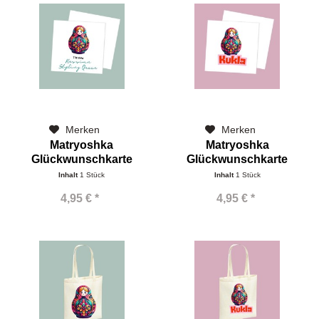
Merken
Merken
Matryoshka
Matryoshka
Glückwunschkarte
Glückwunschkarte
klassisch
Kukla
Inhalt
1 Stück
Inhalt
1 Stück
4,95 € *
4,95 € *