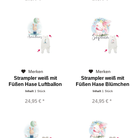
Merken
Merken
Strampler weiß mit
Strampler weiß mit
Füßen Hase Luftballon
Füßen Hase Blümchen
Name
Name
Inhalt
1 Stück
Inhalt
1 Stück
24,95 € *
24,95 € *