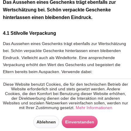
Das Aussehen eines Geschenks trägt ebenfalls zur
Wertschätzung bei. Schön verpackte Geschenke
hinterlassen einen bleibenden Eindruck.
4.1 Stilvolle Verpackung
Das Aussehen eines Geschenks trägt ebenfalls zur Wertschätzung
bei. Schön verpackte Geschenke hinterlassen einen bleibenden
Eindruck. Vielleicht auch als Windeltorte. Eine ansprechende
Verpackung erhöht den Wert des Geschenks und begeistert die
Eltern bereits beim Auspacken. Verwende dabei:
Diese Website benutzt Cookies, die für den technischen Betrieb der
In einem personalisierten Körbchen überbracht: Funktional im
Website erforderlich sind und stets gesetzt werden. Andere
Alltag und eine stillvole Verpackung für dein Geschenk
Cookies, die den Komfort bei Benutzung dieser Website erhöhen,
der Direktwerbung dienen oder die Interaktion mit anderen
Wunderschönes Geschenkpapier: Wähle Muster oder Farben,
Websites und sozialen Netzwerken vereinfachen sollen, werden nur
die zum Thema der Babyparty passen.
mit Ihrer Zustimmung gesetzt.
Mehr Informationen
Fröhliche Schleifen: Diese verleihen dem Geschenk eine
persönliche Note und machen es noch ansprechender.
Ablehnen
Einverstanden
Kreative Karten: Füge eine handgeschriebene Karte oder eine