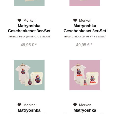
Merken
Merken
Matryoshka
Matryoshka
Geschenkeset 3er-Set
Geschenkeset 3er-Set
langarm Klassisch
langarm Kukla
Inhalt
2 Stück
(24,98 € * / 1 Stück)
Inhalt
2 Stück
(24,98 € * / 1 Stück)
49,95 € *
49,95 € *
Merken
Merken
Matryoshka
Matryoshka