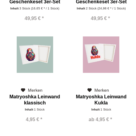
Geschenkeset 3er-Set
Geschenkeset 3er-Set
kurzarm klassisch
kurzarm Mamina...
Inhalt
3 Stück
(16,65 € * / 1 Stück)
Inhalt
2 Stück
(24,98 € * / 1 Stück)
49,95 € *
49,95 € *
Merken
Merken
Matryoshka Leinwand
Matryoshka Leinwand
klassisch
Kukla
Inhalt
1 Stück
Inhalt
1 Stück
4,95 € *
ab 4,95 € *