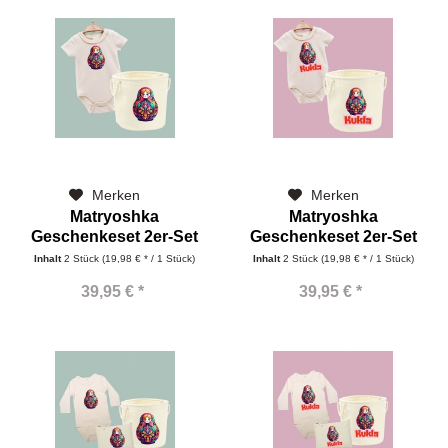
Merken
Merken
Matryoshka
Matryoshka
Geschenkeset 2er-Set
Geschenkeset 2er-Set
mit Korb und...
mit Korb und...
Inhalt
2 Stück
(19,98 € * / 1 Stück)
Inhalt
2 Stück
(19,98 € * / 1 Stück)
39,95 € *
39,95 € *