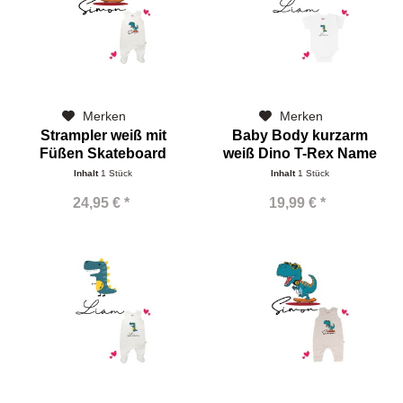
Merken
Merken
Strampler weiß mit
Baby Body kurzarm
Füßen Skateboard
weiß Dino T-Rex Name
Dinorex Name
Inhalt
1 Stück
Inhalt
1 Stück
24,95 € *
19,99 € *