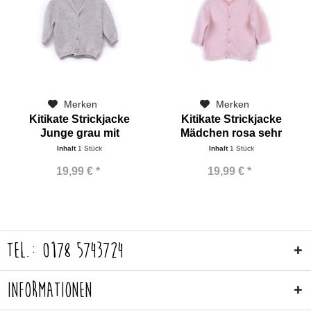
Merken
Merken
Kitikate Strickjacke
Kitikate Strickjacke
Junge grau mit
Mädchen rosa sehr
hellblauen...
feiner...
Inhalt
1 Stück
Inhalt
1 Stück
19,99 € *
19,99 € *
Tel.: 0178 5743724
Informationen