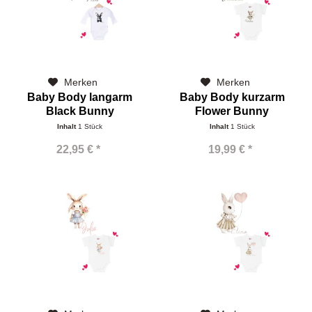
Merken
Merken
Baby Body langarm
Baby Body kurzarm
Black Bunny
Flower Bunny
Inhalt
1 Stück
Inhalt
1 Stück
22,95 € *
19,99 € *