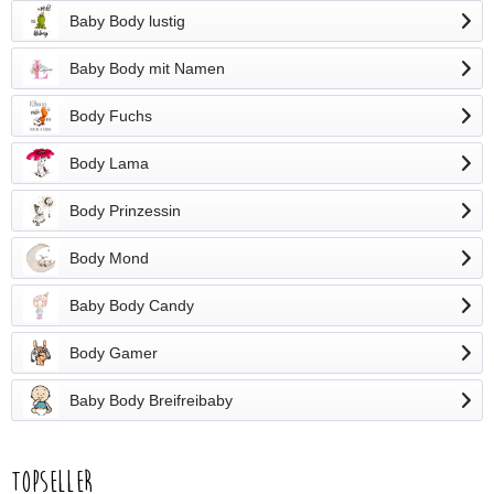
Baby Body lustig
Baby Body mit Namen
Body Fuchs
Body Lama
Body Prinzessin
Body Mond
Baby Body Candy
Body Gamer
Baby Body Breifreibaby
Topseller