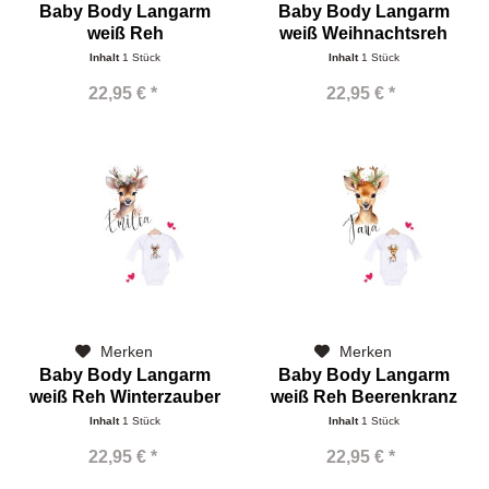
Baby Body Langarm
Baby Body Langarm
weiß Reh
weiß Weihnachtsreh
Inhalt
1 Stück
Inhalt
1 Stück
22,95 € *
22,95 € *
Merken
Merken
Baby Body Langarm
Baby Body Langarm
weiß Reh Winterzauber
weiß Reh Beerenkranz
Inhalt
1 Stück
Inhalt
1 Stück
22,95 € *
22,95 € *