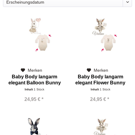
Merken
Merken
Baby Body langarm
Baby Body langarm
elegant Balloon Bunny
elegant Flower Bunny
Inhalt
1 Stück
Inhalt
1 Stück
24,95 € *
24,95 € *