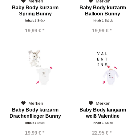
Merken
Merken
Baby Body kurzarm
Baby Body kurzarm
Spring Bunny
Balloon Bunny
Inhalt
1 Stück
Inhalt
1 Stück
19,99 € *
19,99 € *
Merken
Merken
Baby Body kurzarm
Baby Body langarm
Drachenflieger Bunny
weiß Valentine
Inhalt
1 Stück
Inhalt
1 Stück
19,99 € *
22,95 € *