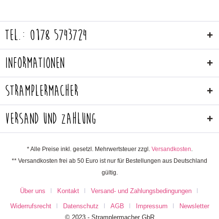
Tel.: 0178 5743724
Informationen
Stramplermacher
Versand und Zahlung
* Alle Preise inkl. gesetzl. Mehrwertsteuer zzgl.
Versandkosten
.
** Versandkosten frei ab 50 Euro ist nur für Bestellungen aus Deutschland
gültig.
Über uns
Kontakt
Versand- und Zahlungsbedingungen
Widerrufsrecht
Datenschutz
AGB
Impressum
Newsletter
© 2023 - Stramplermacher GbR