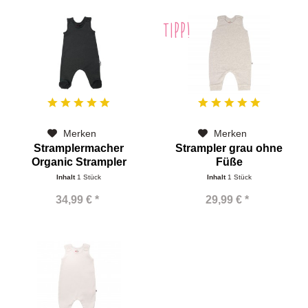
TIPP!
Merken
Merken
Stramplermacher
Strampler grau ohne
Organic Strampler
Füße
dunkel grau...
Inhalt
1 Stück
Inhalt
1 Stück
34,99 € *
29,99 € *