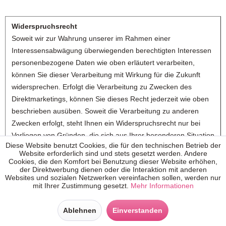
Widerspruchsrecht
Soweit wir zur Wahrung unserer im Rahmen einer
Interessensabwägung überwiegenden berechtigten Interessen
personenbezogene Daten wie oben erläutert verarbeiten,
können Sie dieser Verarbeitung mit Wirkung für die Zukunft
widersprechen. Erfolgt die Verarbeitung zu Zwecken des
Direktmarketings, können Sie dieses Recht jederzeit wie oben
beschrieben ausüben. Soweit die Verarbeitung zu anderen
Zwecken erfolgt, steht Ihnen ein Widerspruchsrecht nur bei
Vorliegen von Gründen, die sich aus Ihrer besonderen Situation
Diese Website benutzt Cookies, die für den technischen Betrieb der
ergeben, zu.
Website erforderlich sind und stets gesetzt werden. Andere
Cookies, die den Komfort bei Benutzung dieser Website erhöhen,
Nach Ausübung Ihres Widerspruchsrechts werden wir Ihre
der Direktwerbung dienen oder die Interaktion mit anderen
Websites und sozialen Netzwerken vereinfachen sollen, werden nur
personenbezogenen Daten nicht weiter zu diesen Zwecken
mit Ihrer Zustimmung gesetzt.
Mehr Informationen
verarbeiten, es sei denn, wir können zwingende schutzwürdige
Gründe für die Verarbeitung nachweisen, die Ihre Interessen,
Ablehnen
Einverstanden
Rechte und Freiheiten überwiegen, oder wenn die Verarbeitung