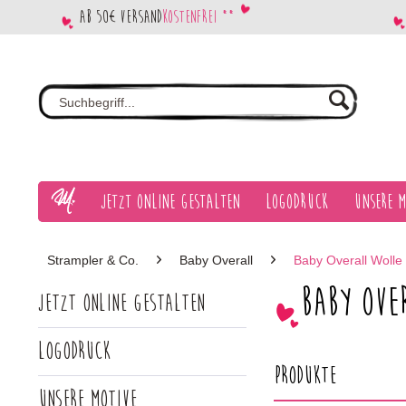
Ab 50€ Versand
kostenfrei **
Jetzt Online gestalten
Logodruck
Unsere M
Strampler & Co.
Baby Overall
Baby Overall Wolle
Baby Ove
Jetzt Online gestalten
Logodruck
Produkte
Unsere Motive