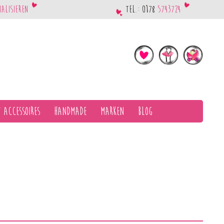
nalisieren
Tel.: 0178
5743724
 Accessoires
Handmade
Marken
Blog