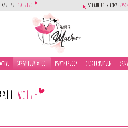
Kauf auf
Rechnung
Strampler & Body
perso
otive
Strampler & Co.
Partnerlook
Geschenkideen
Baby
rall
Wolle