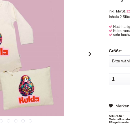
inkl. MwSt.
zz
Inhalt:
2 Stüc
Nachhalti
Keine ver
sehr hochw
Größe:
Merken
Artikel-Nr.:
Materialkonstr
Pflegehinweis: