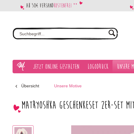
Ab 50€ Versand
kostenfrei **
Jetzt Online gestalten
Logodruck
Unsere M
Übersicht
Unsere Motive
Matryoshka Geschenkeset 2er-Set m