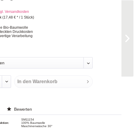
gl. Versandkosten
k (17,48 € * / 1 Stück)
ge Bio-Baumwolle
steckten Druckkosten
ertige Verarbeitung
In den
Warenkorb
Bewerten
SM11154
uktion:
100% Baumwolle
Maschinenwäsche 30°