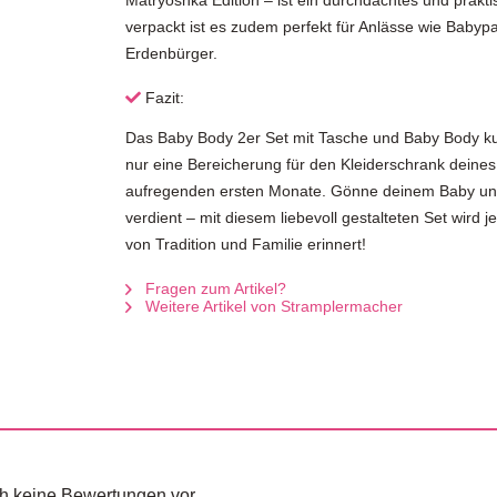
Matryoshka Edition – ist ein durchdachtes und prak
verpackt ist es zudem perfekt für Anlässe wie Baby
Erdenbürger.
Fazit:
Das Baby Body 2er Set mit Tasche und Baby Body ku
nur eine Bereicherung für den Kleiderschrank deines k
aufregenden ersten Monate. Gönne deinem Baby und 
verdient – mit diesem liebevoll gestalteten Set wird
von Tradition und Familie erinnert!
Fragen zum Artikel?
Weitere Artikel von Stramplermacher
och keine Bewertungen vor