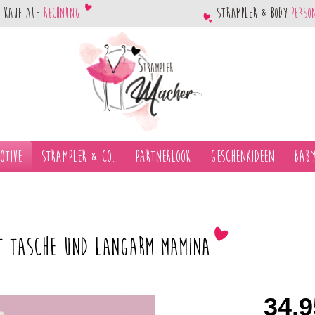
Kauf auf
Rechnung
Strampler & Body
perso
otive
Strampler & Co.
Partnerlook
Geschenkideen
Baby
it Tasche und langarm Mamina
34,9