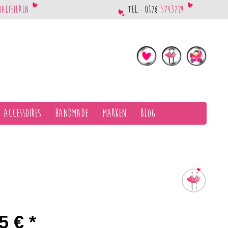
nalisieren
Tel.: 0178
5743724
 Accessoires
Handmade
Marken
Blog
5 € *