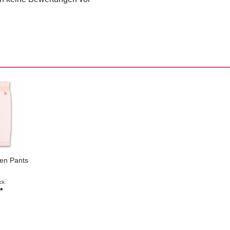
ven Pants
ck
*