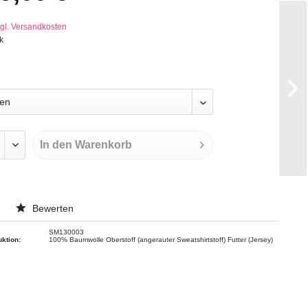
gl. Versandkosten
k
In den
Warenkorb
Bewerten
SM130003
uktion:
100% Baumwolle Oberstoff (angerauter Sweatshirtstoff) Futter (Jersey)