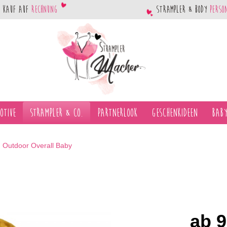
Kauf auf
Rechnung
Strampler & Body
perso
otive
Strampler & Co.
Partnerlook
Geschenkideen
Baby
Outdoor Overall Baby
ab 9