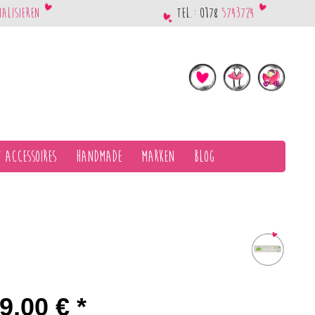
nalisieren
Tel.: 0178
5743724
 Accessoires
Handmade
Marken
Blog
9,00 € *