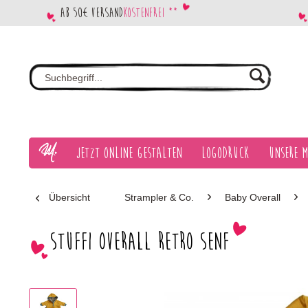
Ab 50€ Versand
kostenfrei **
Jetzt Online gestalten
Logodruck
Unsere M
Übersicht
Strampler & Co.
Baby Overall
Stuffi Overall Retro Senf