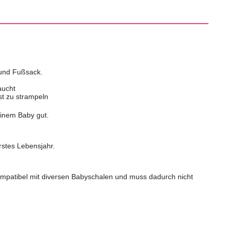
e und Fußsack.
aucht
st zu strampeln
einem Baby gut.
rstes Lebensjahr.
 kompatibel mit diversen Babyschalen und muss dadurch nicht