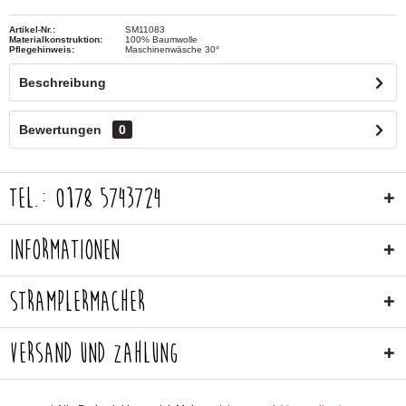
Artikel-Nr.:
SM11083
Materialkonstruktion:
100% Baumwolle
Pflegehinweis:
Maschinenwäsche 30°
Beschreibung
Bewertungen
0
Tel.: 0178 5743724
Informationen
Stramplermacher
Versand und Zahlung