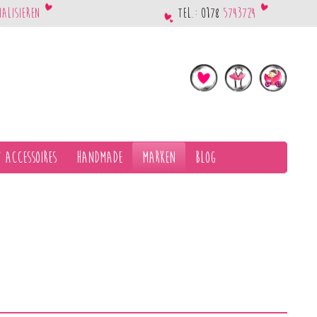
nalisieren
Tel.: 0178
5743724
 Accessoires
Handmade
Marken
Blog