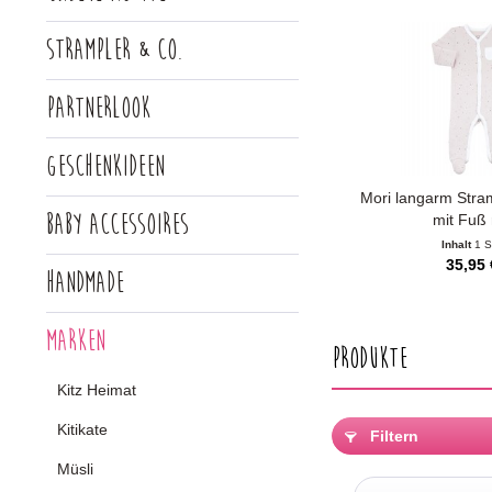
Strampler & Co.
Partnerlook
Geschenkideen
Mori langarm Str
Baby Accessoires
mit Fuß 
Inhalt
1 S
35,95 
Handmade
Marken
Produkte
Kitz Heimat
Kitikate
Filtern
Müsli