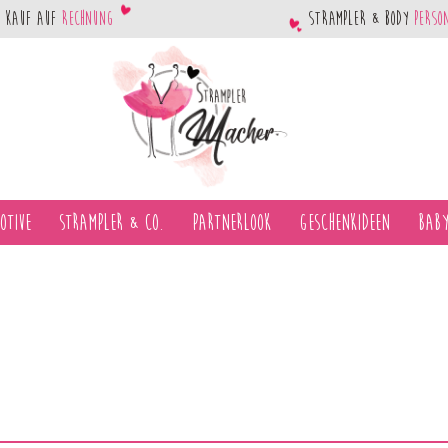
Kauf auf
Rechnung
Strampler & Body
perso
otive
Strampler & Co.
Partnerlook
Geschenkideen
Baby