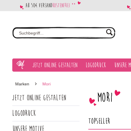
Ab 50€ Versand
kostenfrei **
Jetzt Online gestalten
Logodruck
Unsere M
Marken
Mori
Mori
Jetzt Online gestalten
Logodruck
Topseller
Unsere Motive