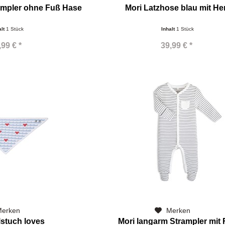
ampler ohne Fuß Hase
Mori Latzhose blau mit He
alt
1 Stück
Inhalt
1 Stück
,99 € *
39,99 € *
erken
Merken
lstuch loves
Mori langarm Strampler mit