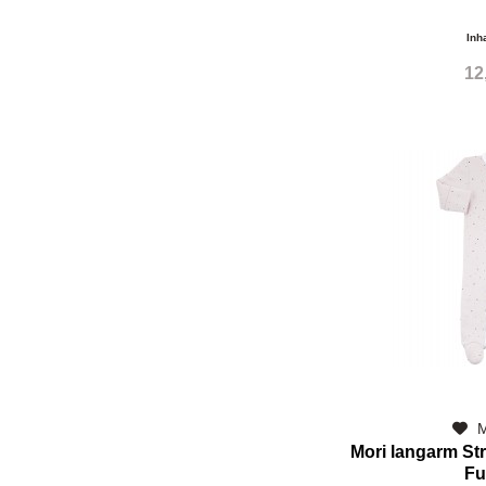
Inh
12
M
Mori langarm St
Fu