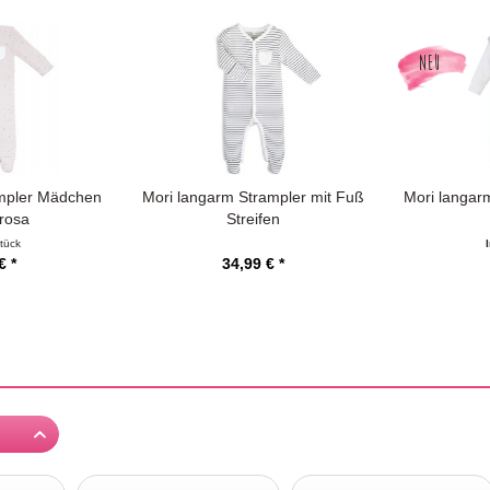
NEU
ampler Mädchen
Mori langarm Strampler mit Fuß
Mori langar
rosa
Streifen
tück
€ *
34,99 € *