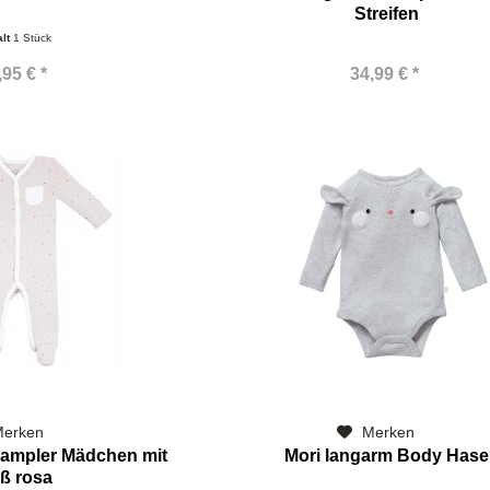
Streifen
alt
1 Stück
,95 € *
34,99 € *
erken
Merken
rampler Mädchen mit
Mori langarm Body Hase
ß rosa