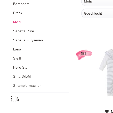
Motiv
Bamboom
Fresk
kein
Geschlecht
Hase
Mori
Mädchen
Herz
Sanetta Pure
Unisex
Junge
Sanetta Fiftyseven
Lana
NEU
Steiff
Hello Stuffi
SmartMoM
Stramplermacher
Blog
M