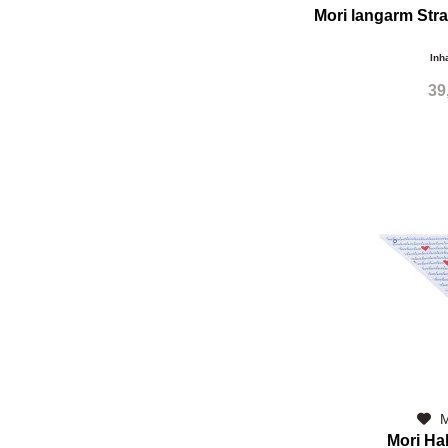
Mori langarm Str
Inh
39
M
Mori Ha