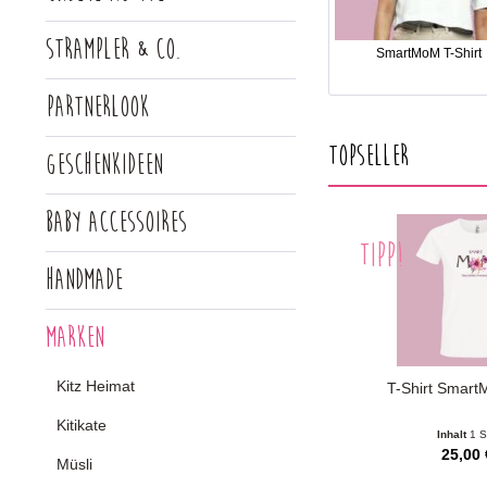
Strampler & Co.
SmartMoM T-Shirt
Partnerlook
Topseller
Geschenkideen
Baby Accessoires
TIPP!
Handmade
Marken
Kitz Heimat
T-Shirt Smart
Kitikate
Inhalt
1 S
25,00 
Müsli