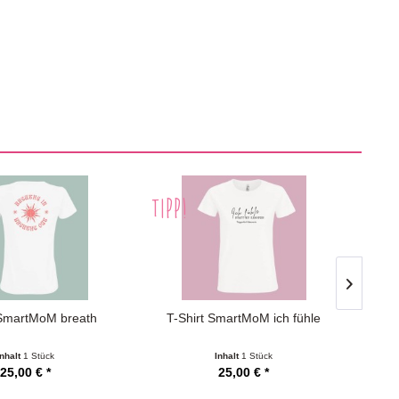
TIPP!
TIPP
 SmartMoM breath
T-Shirt SmartMoM ich fühle
T-S
Inhalt
1 Stück
Inhalt
1 Stück
25,00 € *
25,00 € *