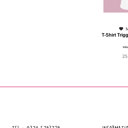
M
T-Shirt Trig
Inh
25