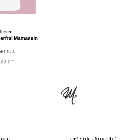
erken
gerfrei Mamasein
alt
1 Stück
,00 € *