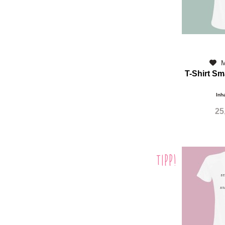
M
T-Shirt S
Inh
25
TIPP!