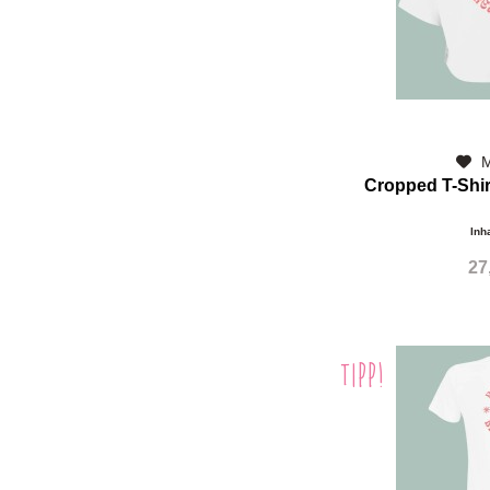
M
Cropped T-Shi
Inh
27
TIPP!