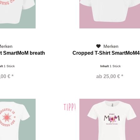
erken
Merken
rt SmartMoM breath
Cropped T-Shirt SmartMoM4
alt
1 Stück
Inhalt
1 Stück
,00 € *
ab 25,00 € *
TIPP!