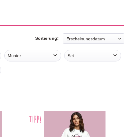
Sortierung:
Muster
Set
uni
Einteiler
TIPP!