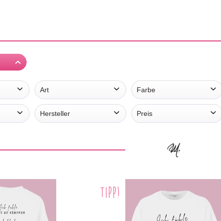
Art
Farbe
kurzarm
weiß
Hersteller
Preis
SmartMoM
von
25,00 €
bis
27,00 €
TIPP!