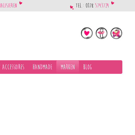
nalisieren
Tel.: 0178
5743724
 Accessoires
Handmade
Marken
Blog