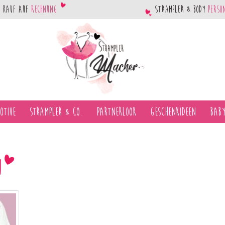
Kauf auf
Rechnung
Strampler & Body
perso
otive
Strampler & Co.
Partnerlook
Geschenkideen
Baby
M