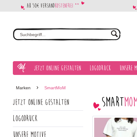
Ab 50€ Versand
kostenfrei **
Jetzt Online gestalten
Logodruck
Unsere M
Marken
SmartMoM
Smart
Mo
Jetzt Online gestalten
Logodruck
Unsere Motive