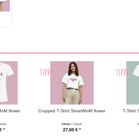
TIPP!
TIPP!
MoM flower
Cropped T-Shirt SmartMoM flower
T-Shirt
tück
Inhalt
1 Stück
€ *
27,00 € *