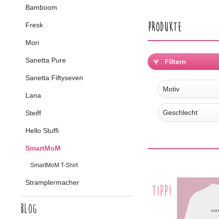
Bamboom
Produkte
Fresk
Mori
Sanetta Pure
Filtern
Sanetta Fiftyseven
Motiv
Lana
Blume
Geschlecht
Steiff
breath
Hello Stuffi
Damen
SmartMoM
SmartMoM
SmartMoM T-Shirt
Stramplermacher
TIPP!
Blog