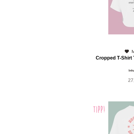
M
Cropped T-Shirt 
Inh
27
TIPP!