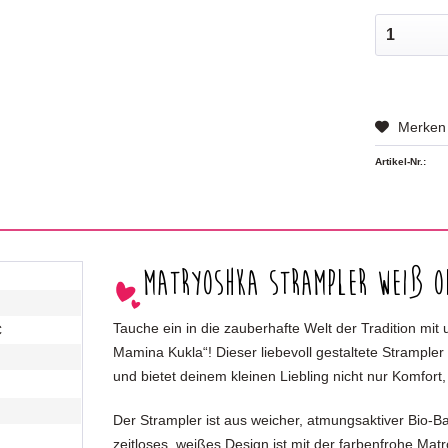
Merken
Artikel-Nr.:
Matryoshka Strampler weiß o
Tauche ein in die zauberhafte Welt der Tradition mi
C
Mamina Kukla“! Dieser liebevoll gestaltete Strample
und bietet deinem kleinen Liebling nicht nur Komfor
Der Strampler ist aus weicher, atmungsaktiver Bio-Ba
zeitloses, weißes Design ist mit der farbenfrohe Mat