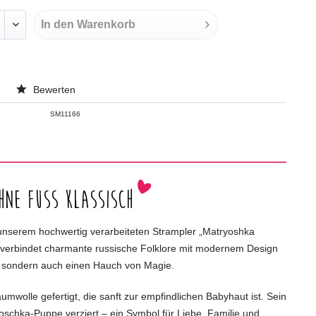
In den
Warenkorb
Bewerten
SM11166
hne Fuss klassisch
t unserem hochwertig verarbeiteten Strampler „Matryoshka
r verbindet charmante russische Folklore mit modernem Design
t, sondern auch einen Hauch von Magie.
umwolle gefertigt, die sanft zur empfindlichen Babyhaut ist. Sein
roschka-Puppe verziert – ein Symbol für Liebe, Familie und