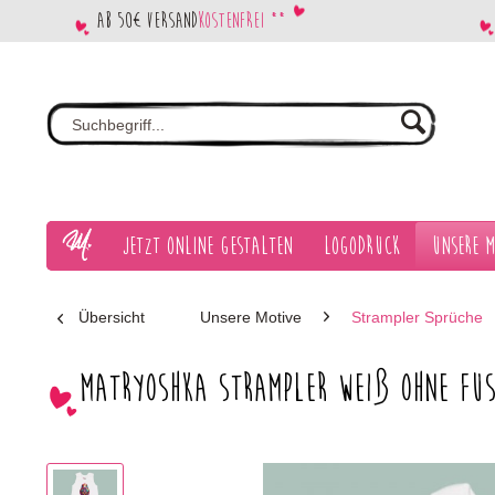
Ab 50€ Versand
kostenfrei **
Jetzt Online gestalten
Logodruck
Unsere M
Übersicht
Unsere Motive
Strampler Sprüche
Matryoshka Strampler weiß ohne Fus