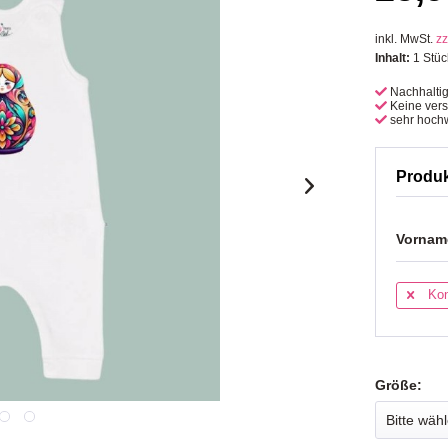
inkl. MwSt.
zz
Inhalt:
1 Stüc
Nachhalti
Keine ver
sehr hochw
Produ
Vorname
Kon
Größe: