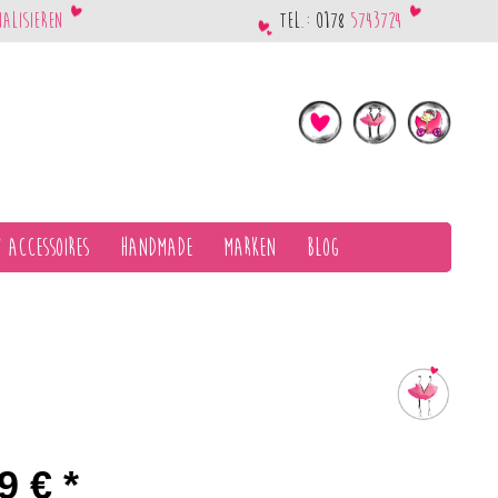
nalisieren
Tel.: 0178
5743724
 Accessoires
Handmade
Marken
Blog
9 € *