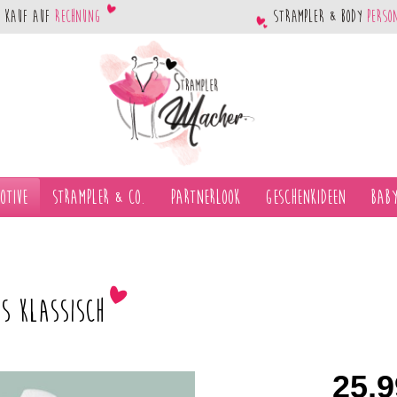
Kauf auf
Rechnung
Strampler & Body
perso
otive
Strampler & Co.
Partnerlook
Geschenkideen
Baby
s klassisch
25,9