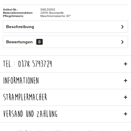
Artikel-Nr.:
SM120002
Materialkonstruktion:
100% Baumwolle
Pflegehinweis:
Maschinenwäsche 30°
Beschreibung
Bewertungen
0
Tel.: 0178 5743724
Informationen
Stramplermacher
Versand und Zahlung