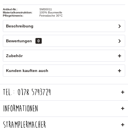
Artikel-Nr.:
SM30011
Materialkonstruktion:
100% Baumwolle
Pflegehinweis:
Feinwäsche 30°C
Beschreibung
Bewertungen
0
Zubehör
Kunden kauften auch
Tel.: 0178 5743724
Informationen
Stramplermacher