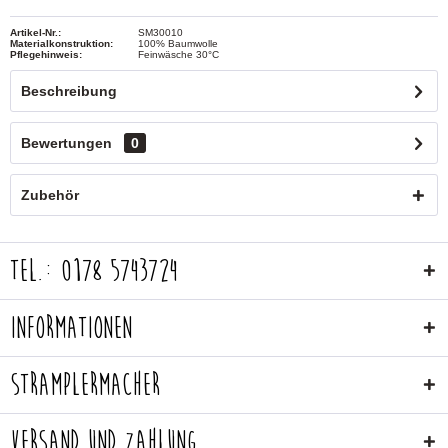
Artikel-Nr.:
SM30010
Materialkonstruktion:
100% Baumwolle
Pflegehinweis:
Feinwäsche 30°C
Beschreibung
Bewertungen
0
Zubehör
Tel.: 0178 5743724
Informationen
Stramplermacher
Versand und Zahlung