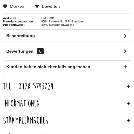
Merken
Bewerten
Artikel-Nr.:
SM30001
Materialkonstruktion:
95% Baumwolle, 5 % Elasthan
Pflegehinweis:
30°C Maschinenwäsche
Beschreibung
Bewertungen
0
Kunden haben sich ebenfalls angesehen
Tel.: 0178 5743724
Informationen
Stramplermacher