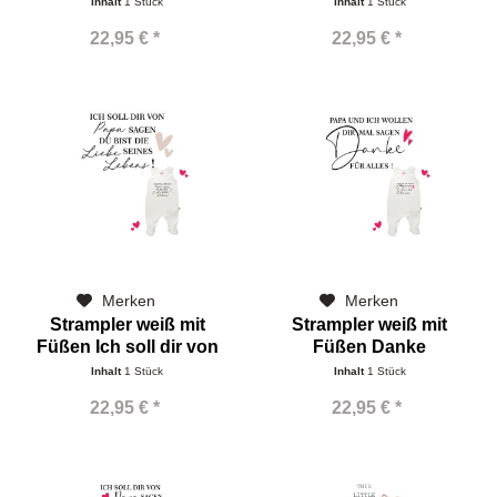
Inhalt
1 Stück
Inhalt
1 Stück
22,95 € *
22,95 € *
Merken
Merken
Strampler weiß mit
Strampler weiß mit
Füßen Ich soll dir von
Füßen Danke
Papa...
Inhalt
1 Stück
Inhalt
1 Stück
22,95 € *
22,95 € *