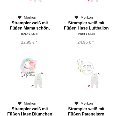
Merken
Merken
Strampler weiß mit
Strampler weiß mit
Füßen Mama schön,
Füßen Hase Luftballon
dass
Name
Inhalt
1 Stück
Inhalt
1 Stück
22,95 € *
24,95 € *
Merken
Merken
Strampler weiß mit
Strampler weiß mit
Füßen Hase Blümchen
Füßen Pateneltern