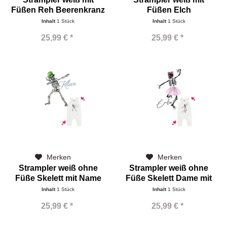
Füßen Reh Beerenkranz
Füßen Elch
Inhalt
1 Stück
Inhalt
1 Stück
25,99 € *
25,99 € *
Merken
Merken
Strampler weiß ohne
Strampler weiß ohne
Füße Skelett mit Name
Füße Skelett Dame mit
Name
Inhalt
1 Stück
Inhalt
1 Stück
25,99 € *
25,99 € *