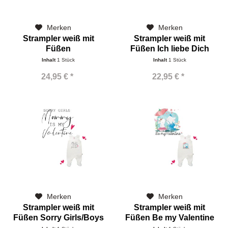
Merken
Merken
Strampler weiß mit
Strampler weiß mit
Füßen
Füßen Ich liebe Dich
Papa+Mama=Name
Inhalt
1 Stück
Inhalt
1 Stück
24,95 € *
22,95 € *
Merken
Merken
Strampler weiß mit
Strampler weiß mit
Füßen Sorry Girls/Boys
Füßen Be my Valentine