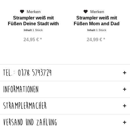
Merken
Merken
Strampler weiß mit
Strampler weiß mit
Füßen Deine Stadt with
Füßen Mom and Dad
Love
Inhalt
1 Stück
Inhalt
1 Stück
24,95 € *
24,99 € *
Tel.: 0178 5743724
Informationen
Stramplermacher
Versand und Zahlung