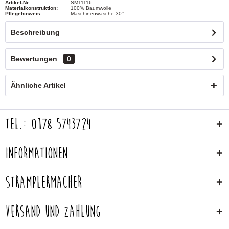
Artikel-Nr.:
SM11116
Materialkonstruktion:
100% Baumwolle
Pflegehinweis:
Maschinenwäsche 30°
Beschreibung
Bewertungen
0
Ähnliche Artikel
Tel.: 0178 5743724
Informationen
Stramplermacher
Versand und Zahlung