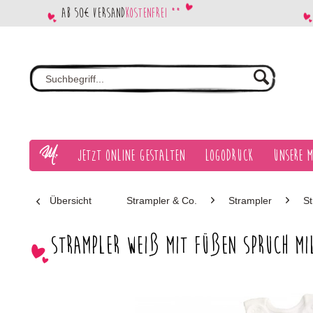
Ab 50€ Versand
kostenfrei **
Jetzt Online gestalten
Logodruck
Unsere M
Übersicht
Strampler & Co.
Strampler
S
Strampler weiß mit Füßen Spruch Mi