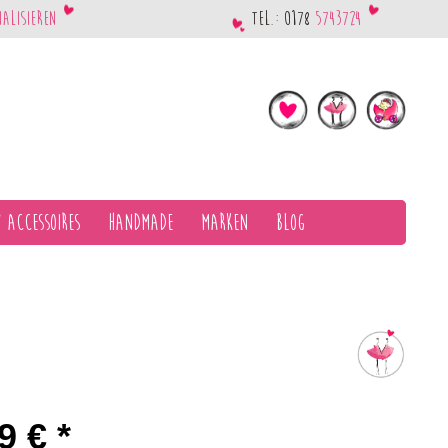
nalisieren
Tel.: 0178
5743724
 Accessoires
Handmade
Marken
Blog
9 € *