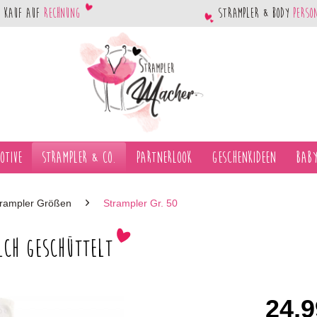
Kauf auf
Rechnung
Strampler & Body
perso
otive
Strampler & Co.
Partnerlook
Geschenkideen
Baby
trampler Größen
Strampler Gr. 50
lch geschüttelt
24,9