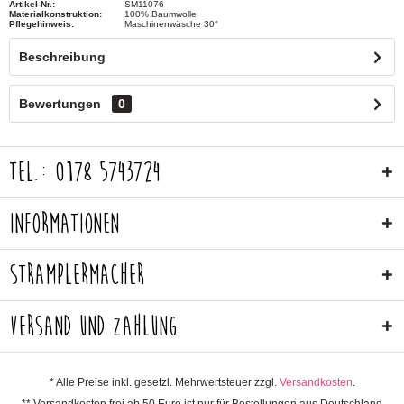
Artikel-Nr.:
SM11076
Materialkonstruktion:
100% Baumwolle
Pflegehinweis:
Maschinenwäsche 30°
Beschreibung
Bewertungen
0
Tel.: 0178 5743724
Informationen
Stramplermacher
Versand und Zahlung
* Alle Preise inkl. gesetzl. Mehrwertsteuer zzgl.
Versandkosten
.