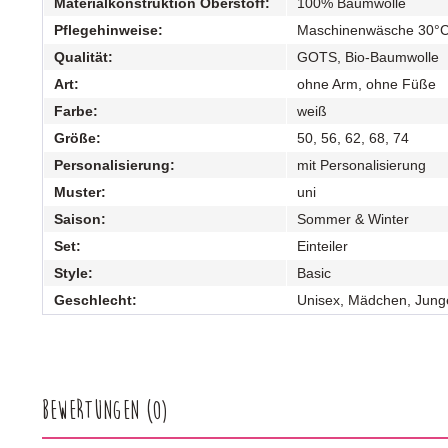
Materialkonstruktion Oberstoff:
100% Baumwolle
Pflegehinweise:
Maschinenwäsche 30°
Qualität:
GOTS, Bio-Baumwolle
Art:
ohne Arm, ohne Füße
Farbe:
weiß
Größe:
50, 56, 62, 68, 74
Personalisierung:
mit Personalisierung
Muster:
uni
Saison:
Sommer & Winter
Set:
Einteiler
Style:
Basic
Geschlecht:
Unisex, Mädchen, Jung
Bewertungen
(0)