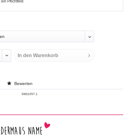
t ein Pflichtfeld.
In den
Warenkorb
Bewerten
SM11057.1
edermaus Name