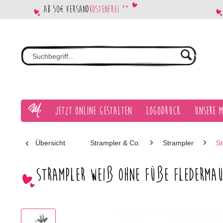
Ab 50€ Versand
kostenfrei **
Jetzt Online gestalten
Logodruck
Unsere M
Übersicht
Strampler & Co.
Strampler
St
Strampler weiß ohne Füße Flederma