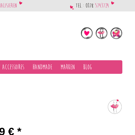
nalisieren
Tel.: 0178
5743724
 Accessoires
Handmade
Marken
Blog
9 € *