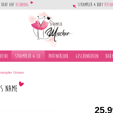
Kauf auf
Rechnung
Strampler & Body
perso
otive
Strampler & Co.
Partnerlook
Geschenkideen
Baby
rampler Unisex
us Name
25,9