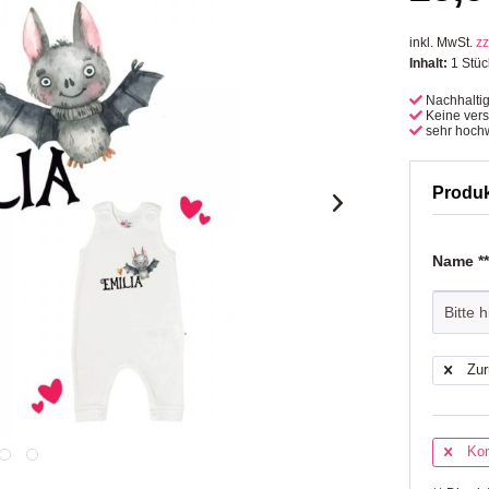
inkl. MwSt.
zz
Inhalt:
1 Stüc
Nachhalti
Keine ver
sehr hochw
Produ
Name *
Zur
Kon