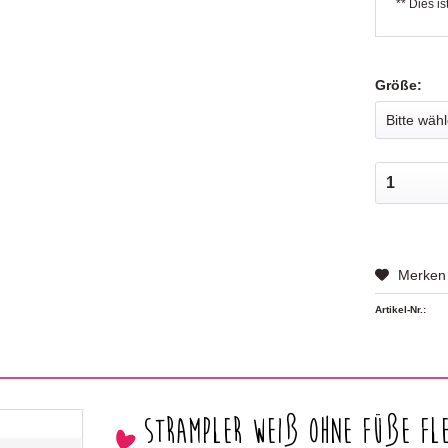
** Dies is
Größe:
Merken
Artikel-Nr.:
Strampler weiß ohne Füße Fl