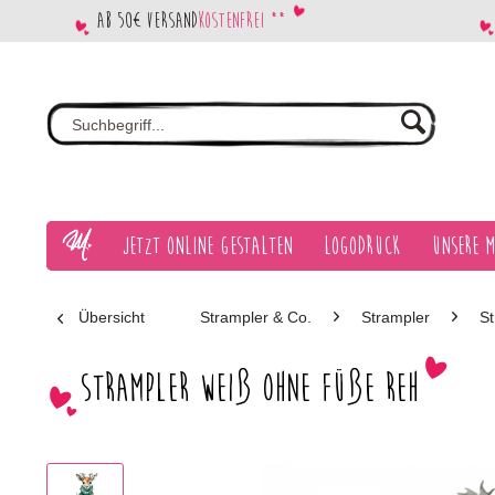
Ab 50€ Versand
kostenfrei **
Jetzt Online gestalten
Logodruck
Unsere M
Übersicht
Strampler & Co.
Strampler
S
Strampler weiß ohne Füße Reh