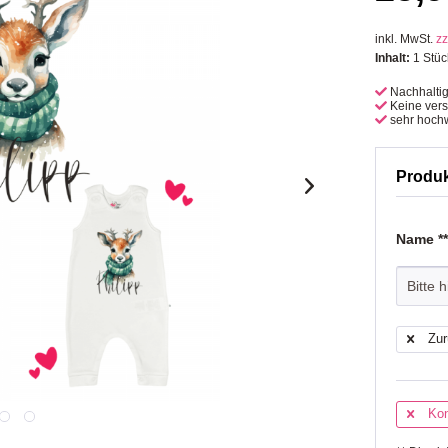
inkl. MwSt.
zz
Inhalt:
1 Stüc
Nachhalti
Keine ver
sehr hochw
Produ
Name *
Zur
Kon