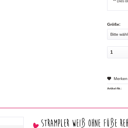
** Dies is
Größe:
Merken
Artikel-Nr.:
Strampler weiß ohne Füße Re