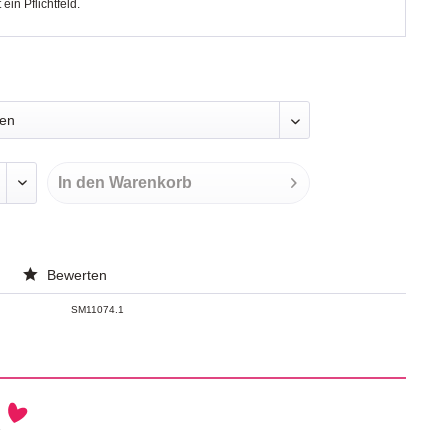
t ein Pflichtfeld.
In den
Warenkorb
Bewerten
SM11074.1
h