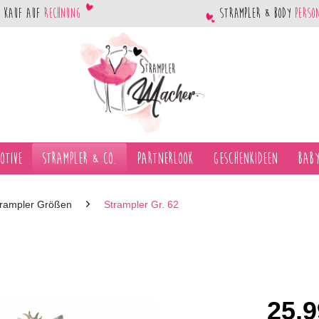
Kauf auf
Rechnung
Strampler & Body
perso
otive
Strampler & Co.
Partnerlook
Geschenkideen
Baby
trampler Größen
Strampler Gr. 62
25,9