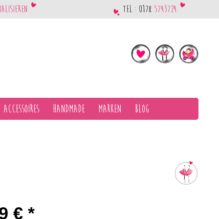
nalisieren
Tel.: 0178
5743724
 Accessoires
Handmade
Marken
Blog
9 € *