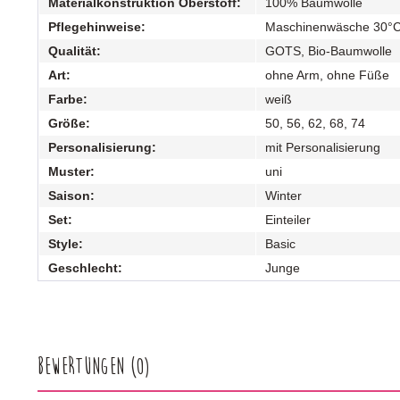
Materialkonstruktion Oberstoff:
100% Baumwolle
Pflegehinweise:
Maschinenwäsche 30°
Qualität:
GOTS, Bio-Baumwolle
Art:
ohne Arm, ohne Füße
Farbe:
weiß
Größe:
50, 56, 62, 68, 74
Personalisierung:
mit Personalisierung
Muster:
uni
Saison:
Winter
Set:
Einteiler
Style:
Basic
Geschlecht:
Junge
Bewertungen
(0)