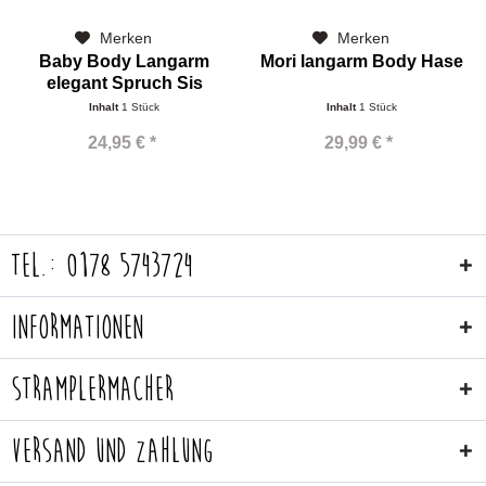
Merken
Merken
Baby Body Langarm
Mori langarm Body Hase
elegant Spruch Sis
Konfetti
Inhalt
1 Stück
Inhalt
1 Stück
24,95 € *
29,99 € *
Tel.: 0178 5743724
Informationen
Stramplermacher
Versand und Zahlung