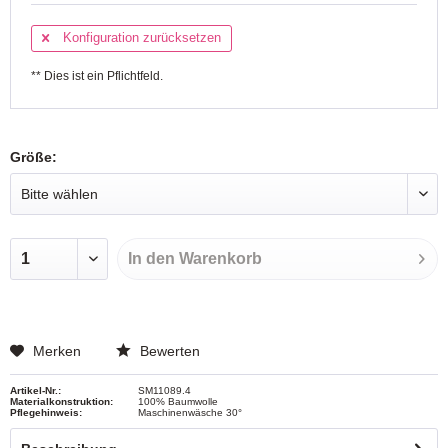
Konfiguration zurücksetzen
** Dies ist ein Pflichtfeld.
Größe:
In den
Warenkorb
Merken
Bewerten
Artikel-Nr.:
SM11089.4
Materialkonstruktion:
100% Baumwolle
Pflegehinweis:
Maschinenwäsche 30°