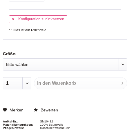
Konfiguration zurücksetzen
** Dies ist ein Pflichtfeld.
Größe:
In den
Warenkorb
Merken
Bewerten
Artikel-Nr.:
SM10482
Materialkonstruktion:
100% Baumwolle
Pflegehinweis:
Maschinenwäsche 30°