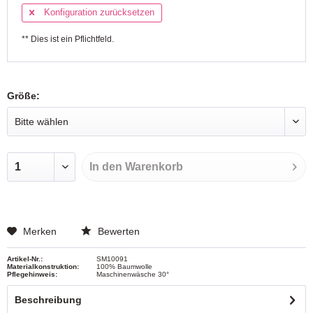
Konfiguration zurücksetzen
** Dies ist ein Pflichtfeld.
Größe:
In den
Warenkorb
Merken
Bewerten
Artikel-Nr.:
SM10091
Materialkonstruktion:
100% Baumwolle
Pflegehinweis:
Maschinenwäsche 30°
Beschreibung