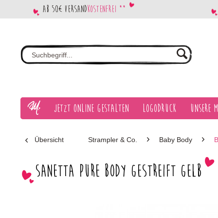
Ab 50€ Versand
kostenfrei **
Jetzt Online gestalten
Logodruck
Unsere M
Übersicht
Strampler & Co.
Baby Body
B
Sanetta Pure Body gestreift gelb