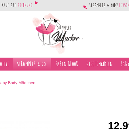
Kauf auf
Rechnung
Strampler & Body
perso
otive
Strampler & Co.
Partnerlook
Geschenkideen
Baby
aby Body Mädchen
12,9