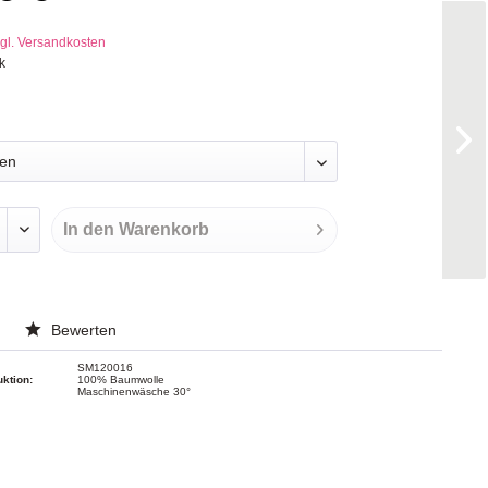
gl. Versandkosten
k
In den
Warenkorb
Bewerten
SM120016
uktion:
100% Baumwolle
Maschinenwäsche 30°