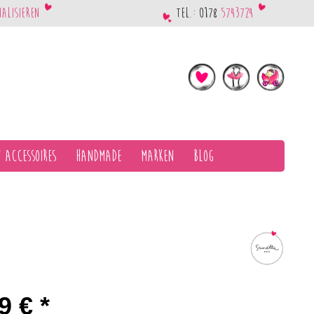
nalisieren
Tel.: 0178
5743724
 Accessoires
Handmade
Marken
Blog
9 € *