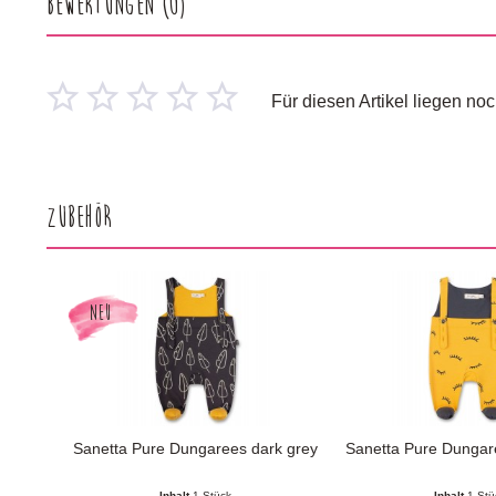
Bewertungen
(0)
Für diesen Artikel liegen n
Zubehör
NEU
Sanetta Pure Dungarees dark grey
Sanetta Pure Dungar
Inhalt
1 Stück
Inhalt
1 Stü