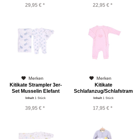
29,95 € *
22,95 € *
Merken
Merken
Kitikate Strampler 3er-
Kitikate
Set Musselin Elefant
Schlafanzug/Schlafstrampl
rosa mit...
Inhalt
1 Stück
Inhalt
1 Stück
39,95 € *
17,95 € *