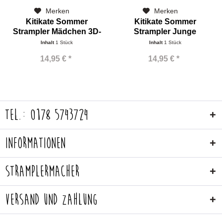
Merken
Merken
Kitikate Sommer
Kitikate Sommer
Strampler Mädchen 3D-
Strampler Junge
Jeans...
Rainbow...
Inhalt
1 Stück
Inhalt
1 Stück
14,95 € *
14,95 € *
Tel.: 0178 5743724
Informationen
Stramplermacher
Versand und Zahlung