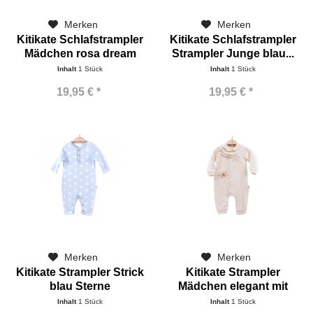
Merken
Merken
Kitikate Schlafstrampler
Kitikate Schlafstrampler
Mädchen rosa dream
Strampler Junge blau...
Inhalt
1 Stück
Inhalt
1 Stück
19,95 € *
19,95 € *
Merken
Merken
Kitikate Strampler Strick
Kitikate Strampler
blau Sterne
Mädchen elegant mit
Rüschchen
Inhalt
1 Stück
Inhalt
1 Stück