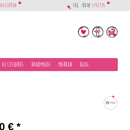
nalisieren
Tel.: 0178
5743724
 Accessoires
Handmade
Marken
Blog
0 € *