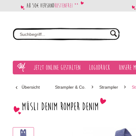
Ab 50€ Versand
kostenfrei **
Jetzt Online gestalten
Logodruck
Unsere M
Übersicht
Strampler & Co.
Strampler
S
Müsli Denim Romper Denim