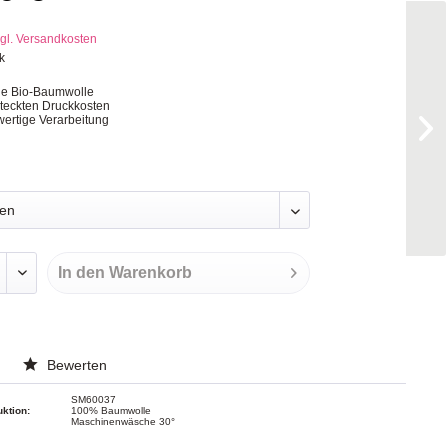
gl. Versandkosten
k
ge Bio-Baumwolle
steckten Druckkosten
ertige Verarbeitung
In den
Warenkorb
Bewerten
SM60037
uktion:
100% Baumwolle
Maschinenwäsche 30°