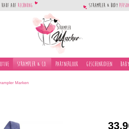
Kauf auf
Rechnung
Strampler & Body
perso
otive
Strampler & Co.
Partnerlook
Geschenkideen
Baby
trampler Marken
33,9