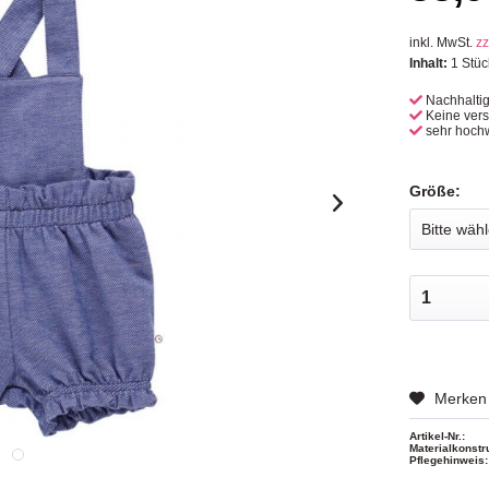
inkl. MwSt.
zz
Inhalt:
1 Stüc
Nachhalti
Keine ver
sehr hochw
Größe:
Merken
Artikel-Nr.:
Materialkonstr
Pflegehinweis: