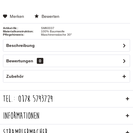
Merken
Bewerten
Artikel-Nr.:
SM60037
Materialkonstruktion:
100% Baumwolle
Pflegehinweis:
Maschinenwäsche 30°
Beschreibung
Bewertungen
0
Zubehör
Tel.: 0178 5743724
Informationen
Stramplermacher