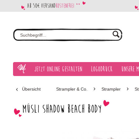
Ab 50€ Versand
kostenfrei **
Jetzt Online gestalten
Logodruck
Unsere M
Übersicht
Strampler & Co.
Strampler
S
Müsli Shadow beach body