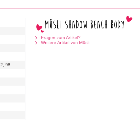
Müsli Shadow beach body
Fragen zum Artikel?
Weitere Artikel von Müsli
92, 98