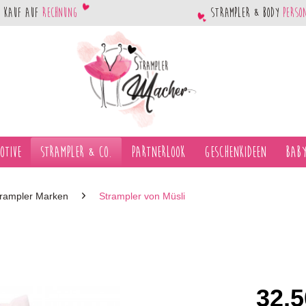
Kauf auf
Rechnung
Strampler & Body
perso
otive
Strampler & Co.
Partnerlook
Geschenkideen
Baby
trampler Marken
Strampler von Müsli
32,5