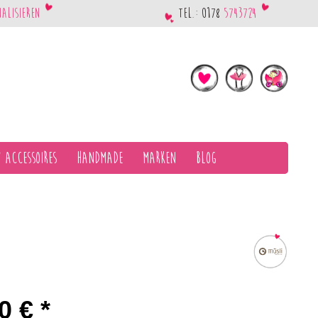
nalisieren
Tel.: 0178
5743724
 Accessoires
Handmade
Marken
Blog
0 € *