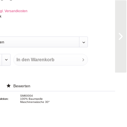
gl. Versandkosten
k
In den
Warenkorb
Bewerten
SM60004
uktion:
100% Baumwolle
Maschinenwäsche 30°