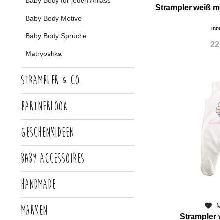
Baby Body für jeden Anlass
Strampler weiß 
Baby Body Motive
Inh
Baby Body Sprüche
22
Matryoshka
Strampler & Co.
Partnerlook
Geschenkideen
Baby Accessoires
Handmade
M
Marken
Strampler 