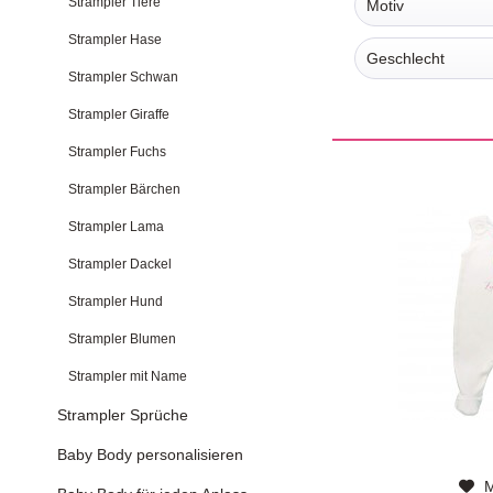
Strampler Tiere
Motiv
Strampler Hase
Candy
Geschlecht
Strampler Schwan
Unisex
Strampler Giraffe
Mädchen
Strampler Fuchs
Junge
Strampler Bärchen
Strampler Lama
Strampler Dackel
Strampler Hund
Strampler Blumen
Strampler mit Name
Strampler Sprüche
Baby Body personalisieren
M