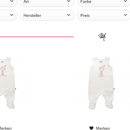
Art
Farbe
langarm
weiß
Hersteller
Preis
Stramplermacher
von
22,95 €
bis
24,99 €
erken
Merken