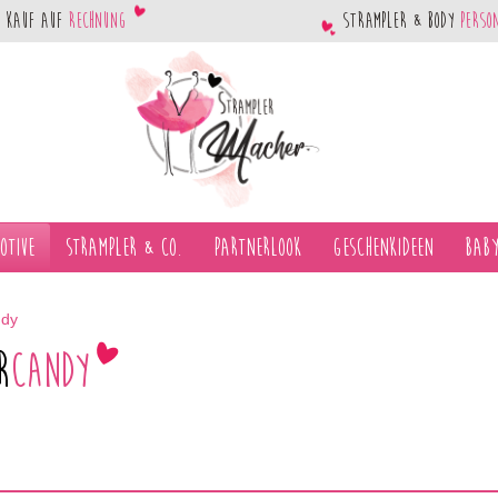
Kauf auf
Rechnung
Strampler & Body
perso
otive
Strampler & Co.
Partnerlook
Geschenkideen
Baby
ndy
r
Candy