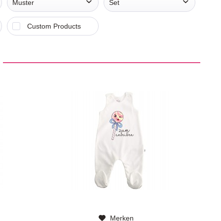
Muster
Set
uni
Einteiler
Custom Products
Merken