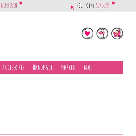
nalisieren
Tel.: 0178
5743724
 Accessoires
Handmade
Marken
Blog