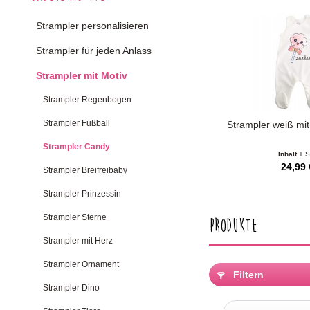
Strampler personalisieren
Strampler für jeden Anlass
Strampler mit Motiv
Strampler Regenbogen
Strampler Fußball
Strampler weiß mi
Strampler Candy
Inhalt
1 S
24,99 
Strampler Breifreibaby
Strampler Prinzessin
Strampler Sterne
Produkte
Strampler mit Herz
Strampler Ornament
Filtern
Strampler Dino