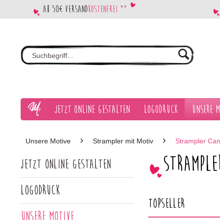
Ab 50€ Versand
kostenfrei **
Jetzt Online gestalten
Logodruck
Unsere M
Unsere Motive
Strampler mit Motiv
Strampler Ca
Strample
Jetzt Online gestalten
Logodruck
Topseller
Unsere Motive