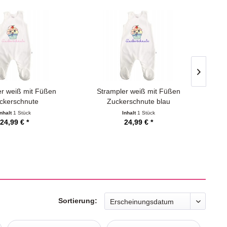
er weiß mit Füßen
Strampler weiß mit Füßen
S
ckerschnute
Zuckerschnute blau
Inhalt
1 Stück
Inhalt
1 Stück
24,99 € *
24,99 € *
Sortierung: