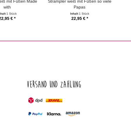
eiß mit Füßen Made
Strampler weiß mit Füßen so viele
Stra
with
Papas
nhalt
1 Stück
Inhalt
1 Stück
22,95 € *
22,95 € *
Versand und Zahlung