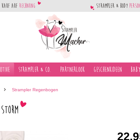
Kauf auf
Rechnung
Strampler & Body
perso
otive
Strampler & Co.
Partnerlook
Geschenkideen
Baby
Strampler Regenbogen
 Storm
22,9