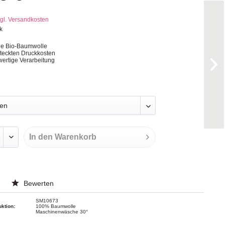
gl. Versandkosten
k
ge Bio-Baumwolle
steckten Druckkosten
ertige Verarbeitung
In den
Warenkorb
Bewerten
SM10673
uktion:
100% Baumwolle
Maschinenwäsche 30°