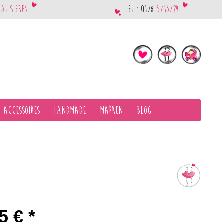
nalisieren
Tel.: 0178
5743724
 Accessoires
Handmade
Marken
Blog
5 € *