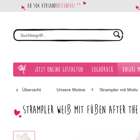
Ab 50€ Versand
kostenfrei **
Jetzt Online gestalten
Logodruck
Unsere M
Übersicht
Unsere Motive
Strampler mit Motiv
Strampler weiß mit Füßen After the