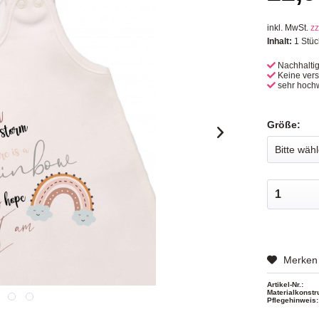
inkl. MwSt.
zz
Inhalt:
1 Stüc
Nachhalti
Keine ver
sehr hochw
Größe:
Merken
Artikel-Nr.:
Materialkonstr
Pflegehinweis: