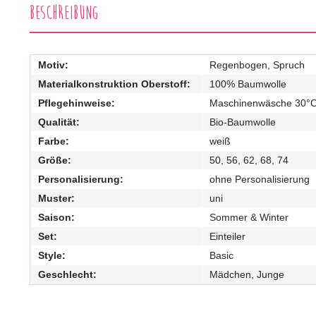
Beschreibung
Motiv:
Regenbogen, Spruch
Materialkonstruktion Oberstoff:
100% Baumwolle
Pflegehinweise:
Maschinenwäsche 30°
Qualität:
Bio-Baumwolle
Farbe:
weiß
Größe:
50, 56, 62, 68, 74
Personalisierung:
ohne Personalisierung
Muster:
uni
Saison:
Sommer & Winter
Set:
Einteiler
Style:
Basic
Geschlecht:
Mädchen, Junge