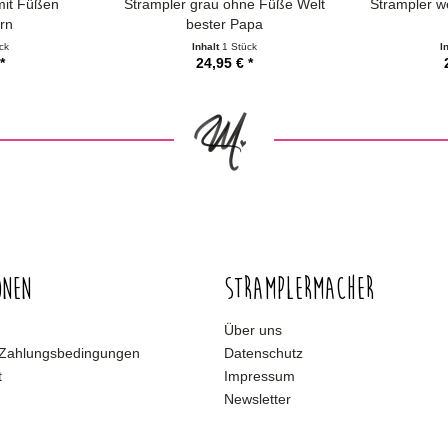
mit Füßen
Strampler grau ohne Füße Welt
Strampler w
rn
bester Papa
ck
Inhalt
1 Stück
I
*
24,95 € *
onen
Stramplermacher
Über uns
 Zahlungsbedingungen
Datenschutz
t
Impressum
Newsletter