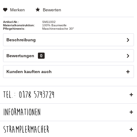
Merken
Bewerten
Artikel-Nr.:
SM11002
Materialkonstruktion:
100% Baumwolle
Pflegehinweis:
Maschinenwäsche 30°
Beschreibung
Bewertungen
0
Kunden kauften auch
Tel.: 0178 5743724
Informationen
Stramplermacher