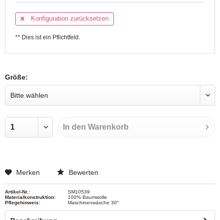
Konfiguration zurücksetzen
** Dies ist ein Pflichtfeld.
Größe:
In den
Warenkorb
Merken
Bewerten
Artikel-Nr.:
SM10539
Materialkonstruktion:
100% Baumwolle
Pflegehinweis:
Maschinenwäsche 30°