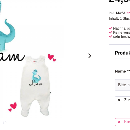
inkl. MwSt.
zz
Inhalt:
1 Stüc
Nachhalti
Keine ver
sehr hochw
Produ
Name *
Zur
Kon