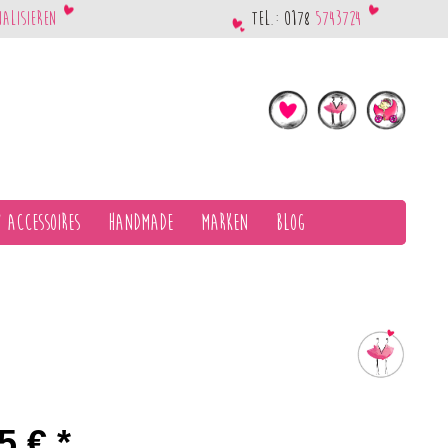
nalisieren
Tel.: 0178
5743724
 Accessoires
Handmade
Marken
Blog
5 € *