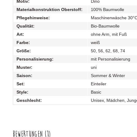
Motiv:
Dino
Materialkonstruktion Oberstoff:
100% Baumwolle
Pflegehinweise:
Maschinenwäsche 30°
Qualität:
Bio-Baumwolle
Art:
ohne Arm, mit Fuß
Farbe:
weiß
Größe:
50, 56, 62, 68, 74
Personalisierung:
mit Personalisierung
Muster:
uni
Saison:
Sommer & Winter
Set:
Einteiler
Style:
Basic
Geschlecht:
Unisex, Mädchen, Jung
Bewertungen
(1)