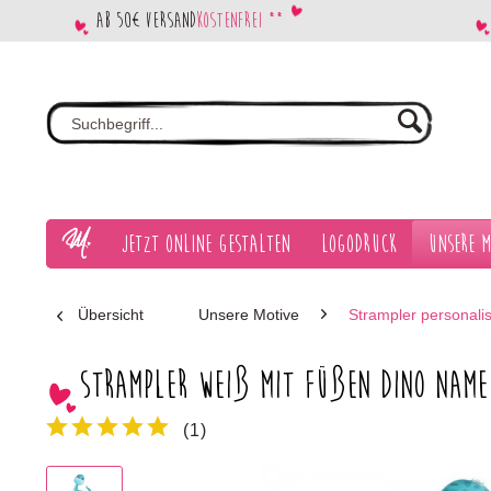
Ab 50€ Versand
kostenfrei **
Jetzt Online gestalten
Logodruck
Unsere M
Übersicht
Unsere Motive
Strampler personali
Strampler weiß mit Füßen Dino Name
(
1
)