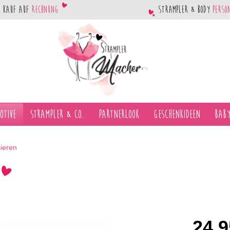
Kauf auf
Rechnung
Strampler & Body
perso
otive
Strampler & Co.
Partnerlook
Geschenkideen
Baby
sieren
24,9