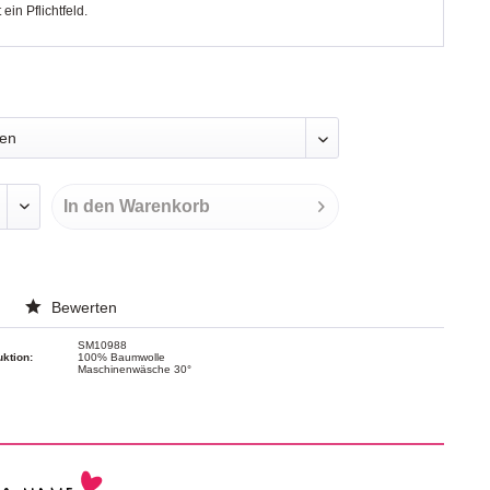
t ein Pflichtfeld.
In den
Warenkorb
Bewerten
SM10988
uktion:
100% Baumwolle
Maschinenwäsche 30°